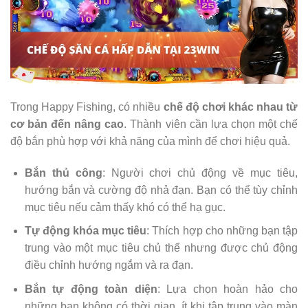
Trong Happy Fishing, có nhiều
chế độ chơi khác nhau từ
cơ bản đến nâng cao
. Thành viên cần lựa chọn một chế
độ bắn phù hợp với khả năng của mình để chơi hiệu quả.
Bắn thủ công
: Người chơi chủ động về mục tiêu,
hướng bắn và cường độ nhả đạn. Bạn có thể tùy chỉnh
mục tiêu nếu cảm thấy khó có thể hạ gục.
Tự động khóa mục tiêu
: Thích hợp cho những bạn tập
trung vào một mục tiêu chủ thể nhưng được chủ động
điều chỉnh hướng ngắm và ra đạn.
Bắn tự động toàn diện
: Lựa chọn hoàn hảo cho
những bạn không có thời gian, ít khi tập trung vào màn