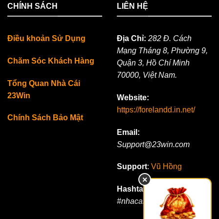
CHÍNH SÁCH
LIÊN HỆ
Điều khoản Sử Dụng
Địa Chỉ:
282 Đ. Cách
Mạng Tháng 8, Phường 9,
Chăm Sóc Khách Hàng
Quận 3, Hồ Chí Minh
70000, Việt Nam.
Tổng Quan Nhà Cái
23Win
Website:
https://forelandd.in.net/
Chính Sách Bảo Mật
Email:
Support@23win.com
Support
:
Vũ Hồng
×
Hashtag:
#23win
#nhacai23win