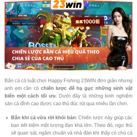
Bắn cá có luật chơi Happy Fishing 23WIN đơn giản nhưng
anh em cần có
chiến lược để hạ gục những sinh vật
biển một cách tối ưu
. Dưới đây là những kinh nghiệm
săn cá đỉnh cao được cao thủ đúc rút qua nhiều lần chơi.
Bắn khi cá vừa rời khỏi bàn
: Chiến lược này giúp các
bạn tiết kiệm một lượng đạn khá lớn. Theo đó, ngư thủ
sẽ quan sát, ngắm chuẩn và nhả đàn khi thấy có chú cá