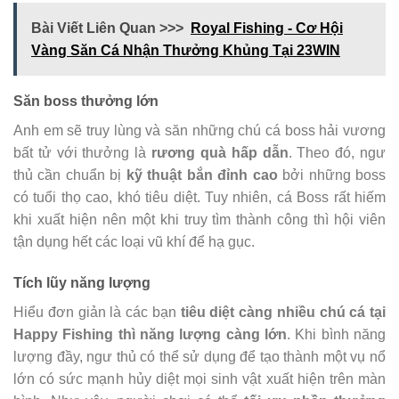
Bài Viết Liên Quan >>>
Royal Fishing - Cơ Hội
Vàng Săn Cá Nhận Thưởng Khủng Tại 23WIN
Săn boss thưởng lớn
Anh em sẽ truy lùng và săn những chú cá boss hải vương
bất tử với thưởng là
rương quà hấp dẫn
. Theo đó, ngư
thủ cần chuẩn bị
kỹ thuật bắn đỉnh cao
bởi những boss
có tuổi thọ cao, khó tiêu diệt. Tuy nhiên, cá Boss rất hiếm
khi xuất hiện nên một khi truy tìm thành công thì hội viên
tận dụng hết các loại vũ khí để hạ gục.
Tích lũy năng lượng
Hiểu đơn giản là các bạn
tiêu diệt càng nhiều chú cá tại
Happy Fishing thì năng lượng càng lớn
. Khi bình năng
lượng đầy, ngư thủ có thể sử dụng để tạo thành một vụ nổ
lớn có sức mạnh hủy diệt mọi sinh vật xuất hiện trên màn