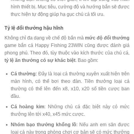
hình thiết bị. Mục tiêu, cường độ và hướng bắn sẽ được
thực hiện tự động giúp hạ gục chú cá tối ưu.
Tỷ lệ đổi thưởng hậu hĩnh
Không chỉ đa dạng về chế độ bắn mà
mức độ đổi thưởng
game bắn cá Happy Fishing 23WIN cũng được đánh giá
phong phú. Theo đó, tùy thuộc vào kích thước của chú cá,
tỷ lệ ăn thưởng có sự khác biệt
. Bao gồm:
Cá thường
: Đây là loại cá thường xuyên xuất hiện trên
màn hình, có thể bơi theo đàn. Tiền thưởng loại cá
thường có thể lên đến x8, x10, x20 số tiền cược ban
đầu.
Cá hoàng kim
: Những chú cá đặc biệt này có mức
thưởng lên tới x40, x45 mức cược.
Nhóm bạo thưởng khổng lồ
: Nếu anh em săn được
loại cá này trong phòng chơi cơ bản sẽ có mức thưởng