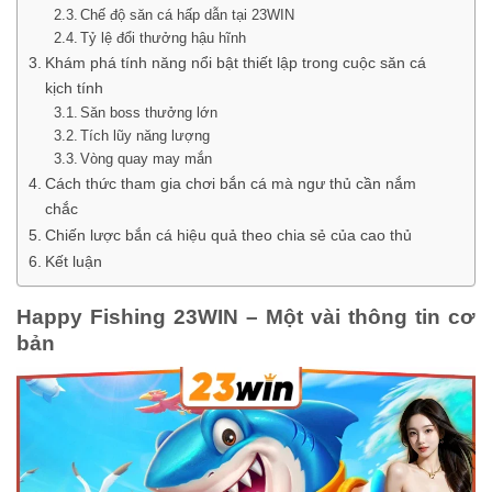
Chế độ săn cá hấp dẫn tại 23WIN
Tỷ lệ đổi thưởng hậu hĩnh
Khám phá tính năng nổi bật thiết lập trong cuộc săn cá
kịch tính
Săn boss thưởng lớn
Tích lũy năng lượng
Vòng quay may mắn
Cách thức tham gia chơi bắn cá mà ngư thủ cần nắm
chắc
Chiến lược bắn cá hiệu quả theo chia sẻ của cao thủ
Kết luận
Happy Fishing 23WIN – Một vài thông tin cơ
bản