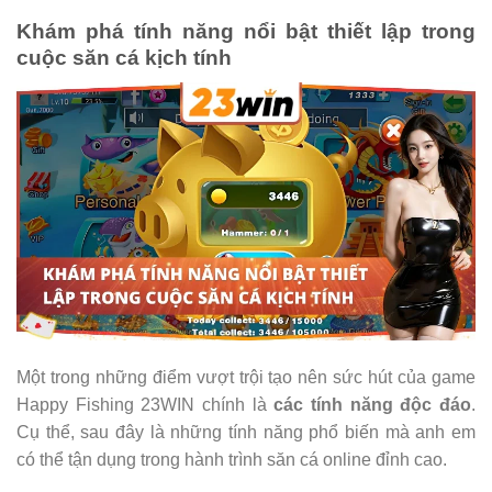
Khám phá tính năng nổi bật thiết lập trong
cuộc săn cá kịch tính
Một trong những điểm vượt trội tạo nên sức hút của game
Happy Fishing 23WIN chính là
các tính năng độc đáo
.
Cụ thể, sau đây là những tính năng phổ biến mà anh em
có thể tận dụng trong hành trình săn cá online đỉnh cao.