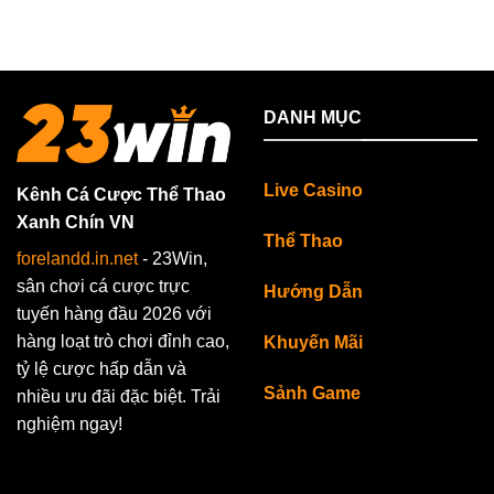
DANH MỤC
Live Casino
Kênh Cá Cược Thể Thao
Xanh Chín VN
Thể Thao
forelandd.in.net
- 23Win,
sân chơi cá cược trực
Hướng Dẫn
tuyến hàng đầu 2026 với
hàng loạt trò chơi đỉnh cao,
Khuyến Mãi
tỷ lệ cược hấp dẫn và
Sảnh Game
nhiều ưu đãi đặc biệt. Trải
nghiệm ngay!