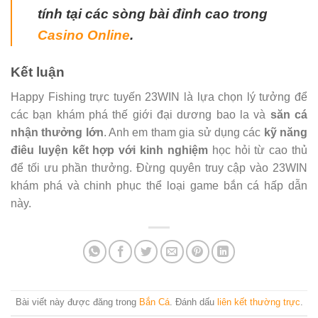
tính tại các sòng bài đỉnh cao trong
Casino Online
.
Kết luận
Happy Fishing trực tuyến 23WIN là lựa chọn lý tưởng để
các bạn khám phá thế giới đại dương bao la và
săn cá
nhận thưởng lớn
. Anh em tham gia sử dụng các
kỹ năng
điêu luyện kết hợp với kinh nghiệm
học hỏi từ cao thủ
để tối ưu phần thưởng. Đừng quyên truy cập vào 23WIN
khám phá và chinh phục thể loại game bắn cá hấp dẫn
này.
Bài viết này được đăng trong
Bắn Cá
. Đánh dấu
liên kết thường trực
.