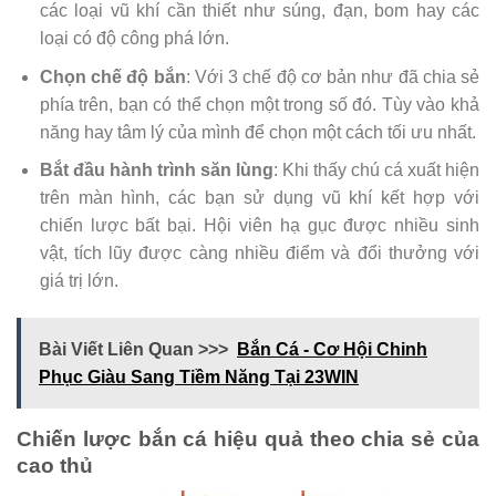
các loại vũ khí cần thiết như súng, đạn, bom hay các
loại có độ công phá lớn.
Chọn chế độ bắn
: Với 3 chế độ cơ bản như đã chia sẻ
phía trên, bạn có thể chọn một trong số đó. Tùy vào khả
năng hay tâm lý của mình để chọn một cách tối ưu nhất.
Bắt đầu hành trình săn lùng
: Khi thấy chú cá xuất hiện
trên màn hình, các bạn sử dụng vũ khí kết hợp với
chiến lược bất bại. Hội viên hạ gục được nhiều sinh
vật, tích lũy được càng nhiều điểm và đổi thưởng với
giá trị lớn.
Bài Viết Liên Quan >>>
Bắn Cá - Cơ Hội Chinh
Phục Giàu Sang Tiềm Năng Tại 23WIN
Chiến lược bắn cá hiệu quả theo chia sẻ của
cao thủ