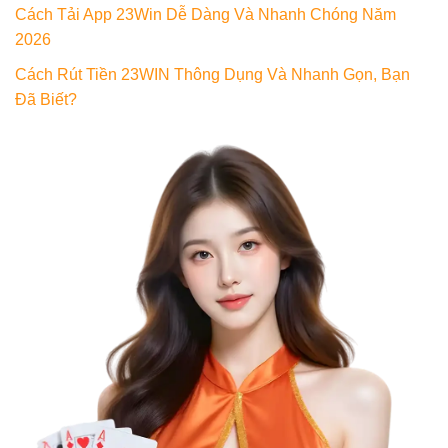
Cách Tải App 23Win Dễ Dàng Và Nhanh Chóng Năm
2026
Cách Rút Tiền 23WIN Thông Dụng Và Nhanh Gọn, Bạn
Đã Biết?