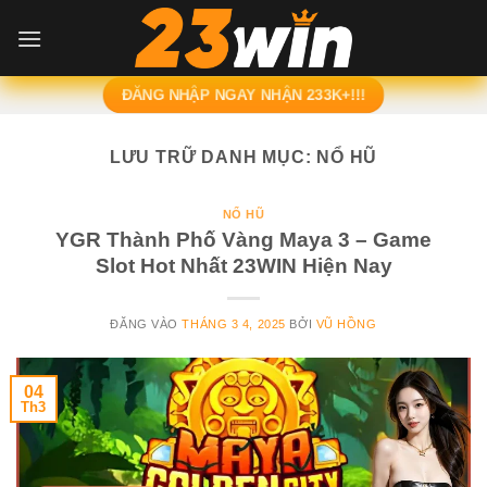
Bỏ
qua
nội
dung
ĐĂNG NHẬP NGAY NHẬN 233K+!!!
LƯU TRỮ DANH MỤC:
NỔ HŨ
NỔ HŨ
YGR Thành Phố Vàng Maya 3 – Game
Slot Hot Nhất 23WIN Hiện Nay
ĐĂNG VÀO
THÁNG 3 4, 2025
BỞI
VŨ HỒNG
04
Th3