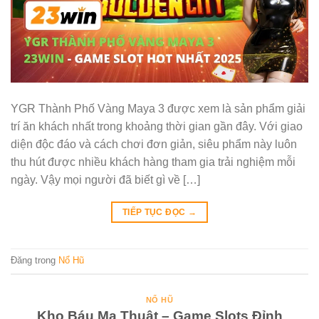
YGR Thành Phố Vàng Maya 3 được xem là sản phẩm giải
trí ăn khách nhất trong khoảng thời gian gần đây. Với giao
diện độc đáo và cách chơi đơn giản, siêu phẩm này luôn
thu hút được nhiều khách hàng tham gia trải nghiệm mỗi
ngày. Vậy mọi người đã biết gì về […]
TIẾP TỤC ĐỌC
→
Đăng trong
Nổ Hũ
NỔ HŨ
Kho Báu Ma Thuật – Game Slots Đỉnh