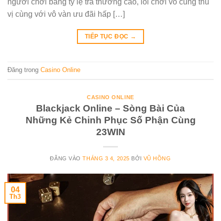
người chơi bằng tỷ lệ trả thưởng cao, lối chơi vô cùng thú
vị cùng với vô vàn ưu đãi hấp […]
TIẾP TỤC ĐỌC
→
Đăng trong
Casino Online
CASINO ONLINE
Blackjack Online – Sòng Bài Của
Những Kẻ Chinh Phục Số Phận Cùng
23WIN
ĐĂNG VÀO
THÁNG 3 4, 2025
BỞI
VŨ HỒNG
04
Th3