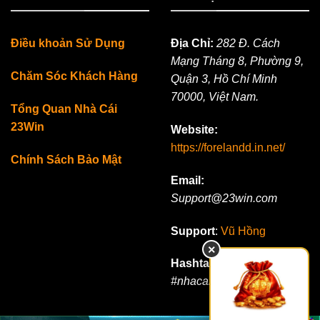
Điều khoản Sử Dụng
Địa Chỉ:
282 Đ. Cách
Mạng Tháng 8, Phường 9,
Chăm Sóc Khách Hàng
Quận 3, Hồ Chí Minh
70000, Việt Nam.
Tổng Quan Nhà Cái
23Win
Website:
https://forelandd.in.net/
Chính Sách Bảo Mật
Email:
Support@23win.com
Support
:
Vũ Hồng
×
Hashtag:
#23win
#nhacai23win