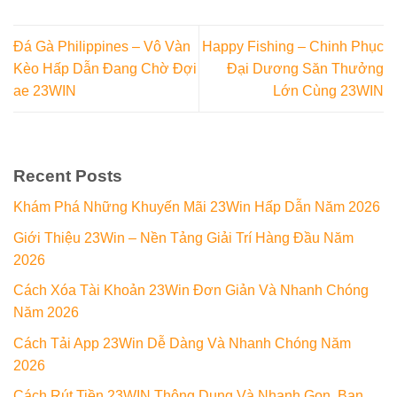
Đá Gà Philippines – Vô Vàn
Happy Fishing – Chinh Phục
Kèo Hấp Dẫn Đang Chờ Đợi
Đại Dương Săn Thưởng
ae 23WIN
Lớn Cùng 23WIN
Recent Posts
Khám Phá Những Khuyến Mãi 23Win Hấp Dẫn Năm 2026
Giới Thiệu 23Win – Nền Tảng Giải Trí Hàng Đầu Năm
2026
Cách Xóa Tài Khoản 23Win Đơn Giản Và Nhanh Chóng
Năm 2026
Cách Tải App 23Win Dễ Dàng Và Nhanh Chóng Năm
2026
Cách Rút Tiền 23WIN Thông Dụng Và Nhanh Gọn, Bạn