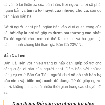
cá và trổ tài thiện xạ của bản thân. Bởi người chơi sẽ phải
ngắm bắn và
tìm ra tử huyệt của những chú cá
, sau đó
tiến hành bắn hạ.
Sở dĩ người chơi phải ngắm bắn vào vị trí quan trọng của
cá,
bởi đây là nơi sẽ gây ra được sát thương cao nhất
.
Từ đó người chơi mới có thể Knockout, và hạ gục một
cách nhanh chóng khi tham gia Bắn Cá 23WIN..
Bắn Cá Tiên
Bắn Cá Tiên với nhiều trang bị hấp dẫn, giúp bổ trợ cho
công cuộc đi săn của người chơi. Đảm bảo với những
công cụ có ở Bắn Cá Tiên, người chơi
sẽ có thể bắn hạ
các sinh vật biển một cách dễ dàng.
Từ đó giúp người
chơi, không bị mất quá nhiều thời gian trong các chuyến đi
săn.
Xem thêm: Đổi vận với những trò chơi