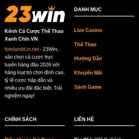
DANH MỤC
Live Casino
Kênh Cá Cược Thể Thao
Xanh Chín VN
Thể Thao
forelandd.in.net
- 23Win,
sân chơi cá cược trực
Hướng Dẫn
tuyến hàng đầu 2026 với
hàng loạt trò chơi đỉnh cao,
Khuyến Mãi
tỷ lệ cược hấp dẫn và
Sảnh Game
nhiều ưu đãi đặc biệt. Trải
nghiệm ngay!
CHÍNH SÁCH
LIÊN HỆ