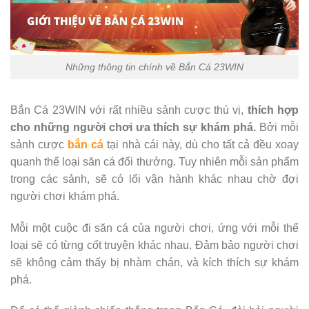
Những thông tin chính về Bắn Cá 23WIN
Bắn Cá 23WIN với rất nhiều sảnh cược thú vị,
thích hợp
cho những người chơi ưa thích sự khám phá.
Bởi mỗi
sảnh cược
bắn cá
tại nhà cái này, dù cho tất cả đều xoay
quanh thể loại săn cá đổi thưởng. Tuy nhiên mỗi sản phẩm
trong các sảnh, sẽ có lối vận hành khác nhau chờ đợi
người chơi khám phá.
Mỗi một cuộc đi săn cá của người chơi, ứng với mỗi thể
loại sẽ có từng cốt truyện khác nhau. Đảm bảo người chơi
sẽ không cảm thấy bị nhàm chán, và kích thích sự khám
phá.