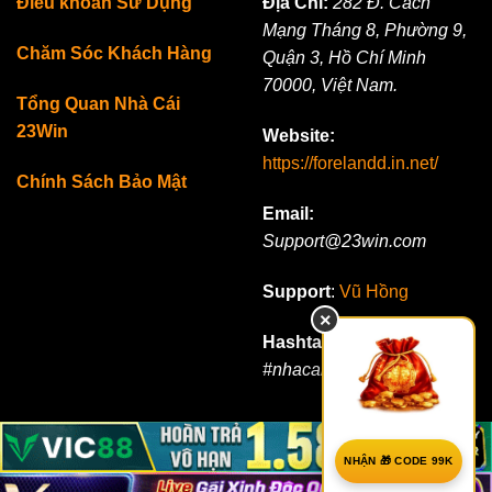
Điều khoản Sử Dụng
Địa Chỉ:
282 Đ. Cách
Mạng Tháng 8, Phường 9,
Chăm Sóc Khách Hàng
Quận 3, Hồ Chí Minh
70000, Việt Nam.
Tổng Quan Nhà Cái
23Win
Website:
https://forelandd.in.net/
Chính Sách Bảo Mật
Email:
Support@23win.com
Support
:
Vũ Hồng
×
Hashtag:
#23win
#nhacai23win
NHẬN 🎁 CODE 99K