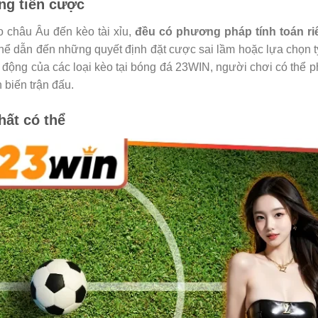
ng tiền cược
o châu Âu đến kèo tài xỉu,
đều có phương pháp tính toán ri
thể dẫn đến những quyết định đặt cược sai lầm hoặc lựa chọn t
 động của các loại kèo tại bóng đá 23WIN, người chơi có thể 
 biến trận đấu.
hất có thể