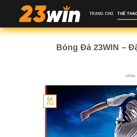
Bỏ
qua
TRANG CHỦ
THỂ THA
nội
dung
Bóng Đá 23WIN – Đ
ĐĂNG
04
Th3