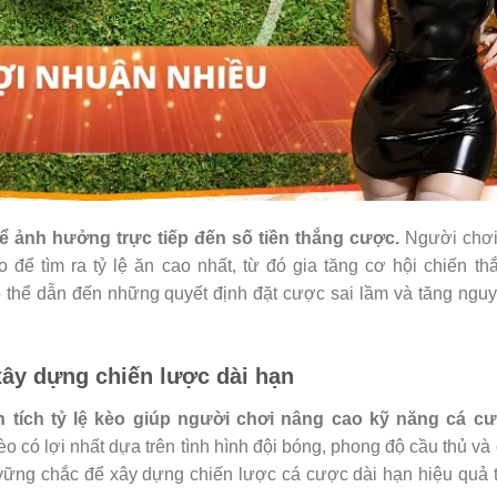
ể ảnh hưởng trực tiếp đến số tiền thắng cược.
Người chơi
để tìm ra tỷ lệ ăn cao nhất, từ đó gia tăng cơ hội chiến th
có thể dẫn đến những quyết định đặt cược sai lầm và tăng ngu
xây dựng chiến lược dài hạn
 tích tỷ lệ kèo giúp người chơi nâng cao kỹ năng cá c
 có lợi nhất dựa trên tình hình đội bóng, phong độ cầu thủ và
vững chắc để xây dựng chiến lược cá cược dài hạn hiệu quả 