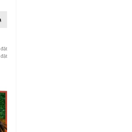
a
 đặt
 đặt