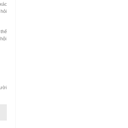
 xác
 hỏi
 thể
 hội
gười