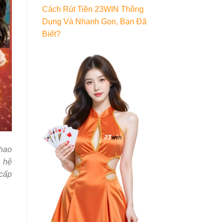
Cách Rút Tiền 23WIN Thông
Dụng Và Nhanh Gọn, Bạn Đã
Biết?
thao
 hệ
 cấp