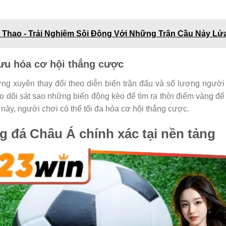
Thao - Trải Nghiệm Sôi Động Với Những Trận Cầu Nảy Lử
 ưu hóa cơ hội thắng cược
ng xuyên thay đổi theo diễn biến trận đấu và số lượng người
 dõi sát sao những biến động kèo để tìm ra thời điểm vàng để
này, người chơi có thể tối đa hóa cơ hội thắng cược.
 đá Châu Á chính xác tại nền tảng