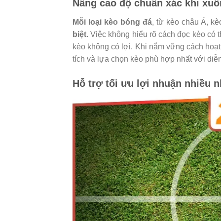
Nâng cao độ chuẩn xác khi xuố
Mỗi loại kèo bóng đá
, từ kèo châu Á, kè
biệt
. Việc không hiểu rõ cách đọc kèo có 
kèo không có lợi. Khi nắm vững cách hoạt
tích và lựa chọn kèo phù hợp nhất với diễn
Hỗ trợ tối ưu lợi nhuận nhiều n