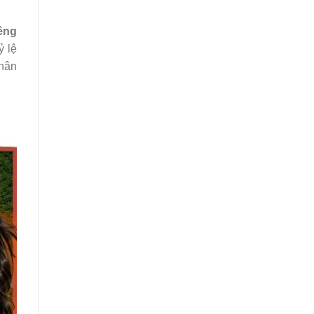
êng
ỷ lệ
phân